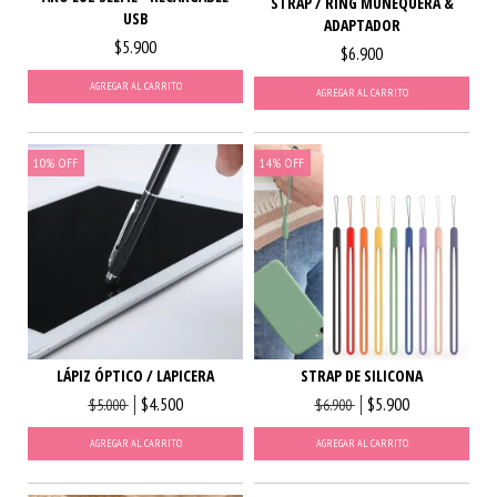
STRAP / RING MUÑEQUERA &
USB
ADAPTADOR
$5.900
$6.900
AGREGAR AL CARRITO
AGREGAR AL CARRITO
10
%
OFF
14
%
OFF
LÁPIZ ÓPTICO / LAPICERA
STRAP DE SILICONA
$4.500
$5.900
$5.000
$6.900
AGREGAR AL CARRITO
AGREGAR AL CARRITO