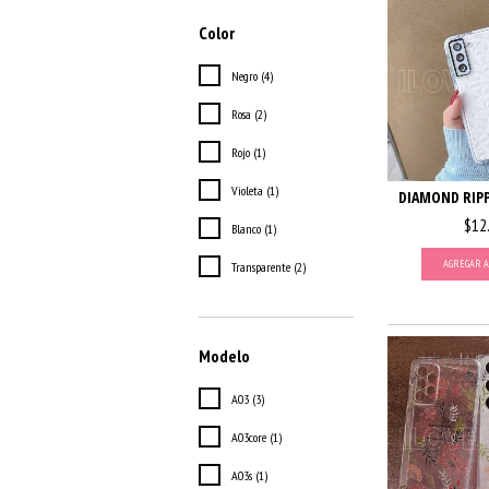
Color
Negro (4)
Rosa (2)
Rojo (1)
Violeta (1)
DIAMOND RIPP
$12
Blanco (1)
AGREGAR A
Transparente (2)
Modelo
A03 (3)
A03core (1)
A03s (1)