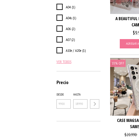
A04 (1)
A04s (1)
A BEAUTIFUL 
CAM
A06 (2)
$9.
A07 (2)
AGREGAR A
A10e / A20e (1)
VER TODOS
10
%
OFF
Precio
DESDE
HASTA
CASE MAGSAF
SAM
$20.990