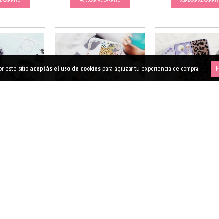
L CARRITO
AGREGAR AL CARRITO
AGREGAR AL CARRIT
r este sitio
aceptás el uso de cookies
para agilizar tu experiencia de compra.
E
SIC CASE
FOREST CASE - ANTIGOLPE
ANIMAL PRINT L
900
$9.900
$9.900
L CARRITO
AGREGAR AL CARRITO
AGREGAR AL CARRIT