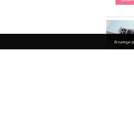
AGREGAR A
Al navegar po
DISCO MU
$9.
AGREGAR A