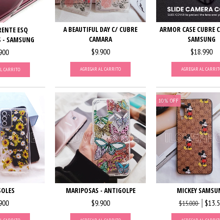
A BEAUTIFUL DAY C/ CUBRE
ARMOR CASE CUBRE 
ENTE ESQ
CAMARA
SAMSUNG
 - SAMSUNG
$9.900
$18.990
900
AGREGAR AL CARRITO
AGREGAR AL CARRIT
L CARRITO
10
%
OFF
SOLES
MARIPOSAS - ANTIGOLPE
MICKEY SAMSU
900
$9.900
$13.
$15.000