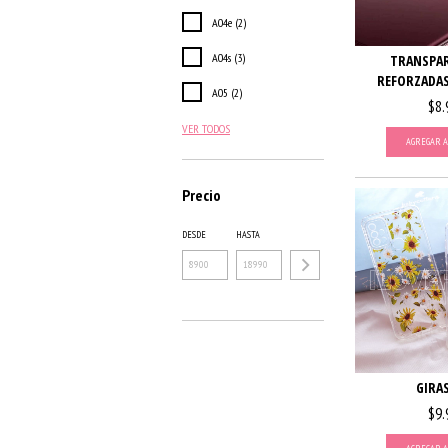
A04e (2)
A04s (3)
TRANSPAR
REFORZADAS
A05 (2)
$8.
VER TODOS
AGREGAR A
Precio
DESDE
HASTA
GIRA
$9.