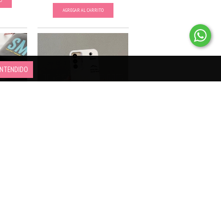
O
AGREGAR AL CARRITO
NTENDIDO
ILA
TOP MOUNTAIN - SAMSUNG
$16.990
O
AGREGAR AL CARRITO