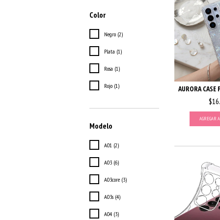
Color
Negro (2)
Plata (1)
Rosa (1)
Rojo (1)
AURORA CASE 
$16
AGREGAR A
Modelo
A01 (2)
A03 (6)
A03core (3)
A03s (4)
A04 (3)