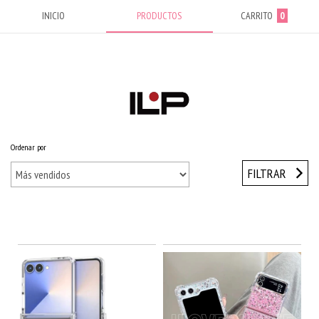
INICIO
PRODUCTOS
CARRITO
0
Ordenar por
Inicio
/
Fundas / Cases
/
Samsung
/
Galaxy Z Flip 4
FILTRAR