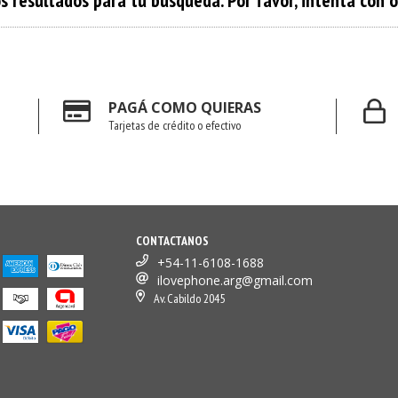
 resultados para tu búsqueda. Por favor, intentá con otr
PAGÁ COMO QUIERAS
Tarjetas de crédito o efectivo
CONTACTANOS
+54-11-6108-1688
ilovephone.arg@gmail.com
Av. Cabildo 2045